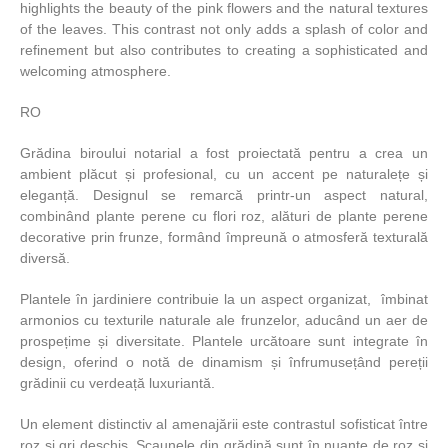
highlights the beauty of the pink flowers and the natural textures
of the leaves. This contrast not only adds a splash of color and
refinement but also contributes to creating a sophisticated and
welcoming atmosphere.
RO
Grădina biroului notarial a fost proiectată pentru a crea un
ambient plăcut și profesional, cu un accent pe naturalețe și
eleganță. Designul se remarcă printr-un aspect natural,
combinând plante perene cu flori roz, alături de plante perene
decorative prin frunze, formând împreună o atmosferă texturală
diversă.
Plantele în jardiniere contribuie la un aspect organizat, îmbinat
armonios cu texturile naturale ale frunzelor, aducând un aer de
prospețime și diversitate. Plantele urcătoare sunt integrate în
design, oferind o notă de dinamism și înfrumusețând pereții
grădinii cu verdeață luxuriantă.
Un element distinctiv al amenajării este contrastul sofisticat între
roz și gri deschis. Scaunele din grădină sunt în nuanțe de roz și