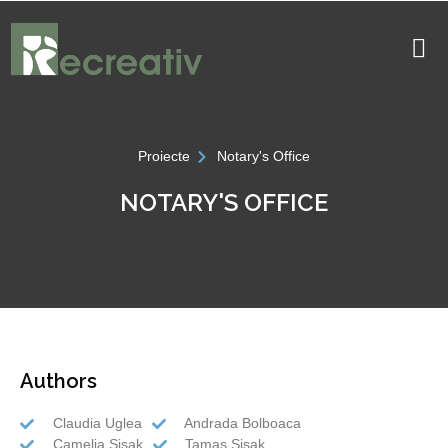
Proiecte
Notary's Office
NOTARY'S OFFICE
Authors
Claudia Uglea
Andrada Bolboaca
Camelia Sisak
Tamas Sisak