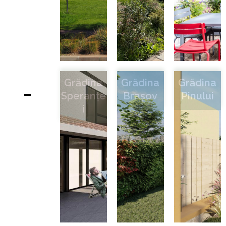
Grădina
Grădina
Grădina
Speranțe
Brașov
Pinului
I