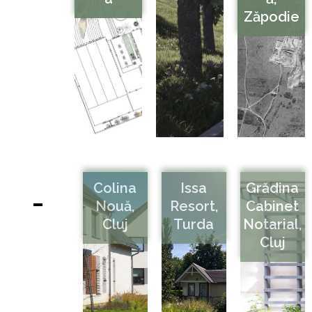
Zăpodie
Colina
Issa
Grădina
Nouă,
Resort,
Cabinet
Cluj
Turda
Notarial,
Cluj