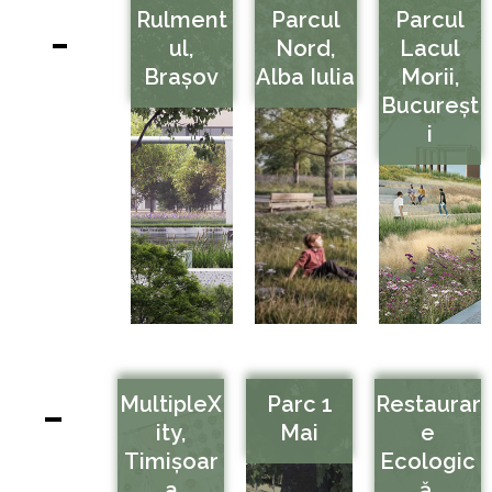
Rulment
Parcul
Parcul
Ul,
Nord,
Lacul
Brașov
Alba Iulia
Morii,
Bucureșt
I
MultipleX
Parc 1
Restaurar
Ity,
Mai
E
Timișoar
Ecologic
A
Ă,